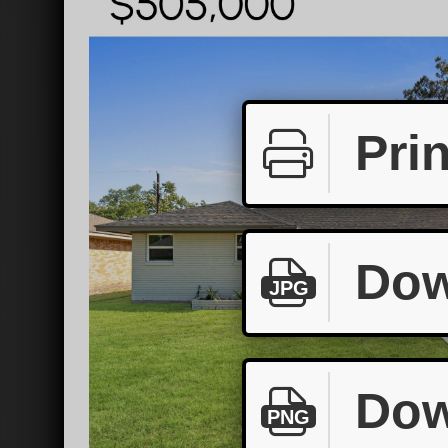
Prin
Dow
JPG
Dow
PNG